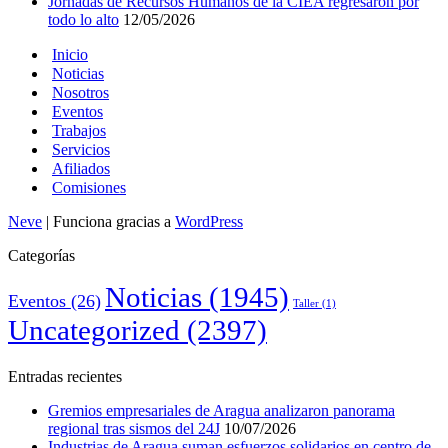
Jornadas de Recursos Humanos de la CIEA regresaron por
todo lo alto
12/05/2026
Inicio
Noticias
Nosotros
Eventos
Trabajos
Servicios
Afiliados
Comisiones
Neve
| Funciona gracias a
WordPress
Categorías
Noticias
(1945)
Eventos
(26)
Taller
(1)
Uncategorized
(2397)
Entradas recientes
Gremios empresariales de Aragua analizaron panorama
regional tras sismos del 24J
10/07/2026
Industrias de Aragua suman esfuerzos solidarios en centro de