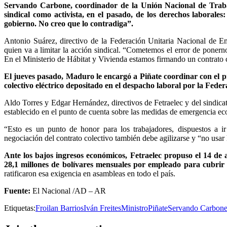
Servando Carbone, coordinador de la Unión Nacional de Trabaj
sindical como activista, en el pasado, de los derechos laboral
gobierno. No creo que lo contradiga”.
Antonio Suárez, directivo de la Federación Unitaria Nacional de E
quien va a limitar la acción sindical. “Cometemos el error de ponern
En el Ministerio de Hábitat y Vivienda estamos firmando un contrato c
El jueves pasado, Maduro le encargó a Piñate coordinar con el p
colectivo eléctrico depositado en el despacho laboral por la Fed
Aldo Torres y Edgar Hernández, directivos de Fetraelec y del sindicat
establecido en el punto de cuenta sobre las medidas de emergencia eco
“Esto es un punto de honor para los trabajadores, dispuestos a i
negociación del contrato colectivo también debe agilizarse y “no usar l
Ante los bajos ingresos económicos, Fetraelec propuso el 14 de 
28,1 millones de bolívares mensuales por empleado para cubrir
ratificaron esa exigencia en asambleas en todo el país.
Fuente:
El Nacional /AD – AR
Etiquetas:
Froilan Barrios
Iván Freites
Ministro
Piñate
Servando Carbon