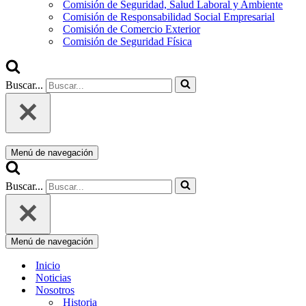
Comisión de Seguridad, Salud Laboral y Ambiente
Comisión de Responsabilidad Social Empresarial
Comisión de Comercio Exterior
Comisión de Seguridad Física
Buscar...
Menú de navegación
Buscar...
Menú de navegación
Inicio
Noticias
Nosotros
Historia