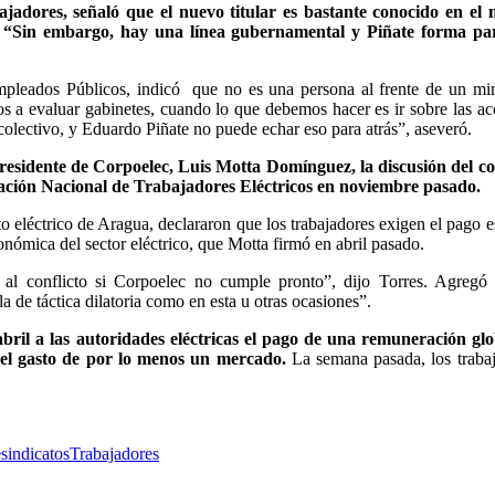
adores, señaló que el nuevo titular es bastante conocido en el
es: “Sin embargo, hay una línea gubernamental y Piñate forma par
mpleados Públicos, indicó que no es una persona al frente de un min
os a evaluar gabinetes, cuando lo que debemos hacer es ir sobre las ac
olectivo, y Eduardo Piñate no puede echar eso para atrás”, aseveró.
residente de Corpoelec, Luis Motta Domínguez, la discusión del co
eración Nacional de Trabajadores Eléctricos en noviembre pasado.
o eléctrico de Aragua, declararon que los trabajadores exigen el pago e
nómica del sector eléctrico, que Motta firmó en abril pasado.
r al conflicto si Corpoelec no cumple pronto”, dijo Torres. Agregó
a de táctica dilatoria como en esta u otras ocasiones”.
abril a las autoridades eléctricas el pago de una remuneración gl
 el gasto de por lo menos un mercado.
La semana pasada, los traba
e
sindicatos
Trabajadores