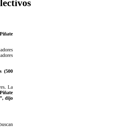
lectivos
Piñate
jadores
jadores
s (500
res. La
Piñate
”, dijo
 buscan