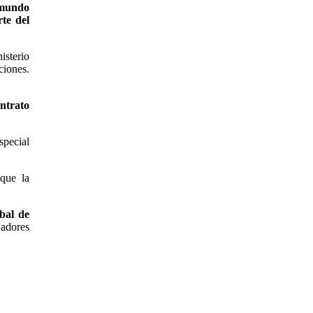
 mundo
te del
isterio
ciones.
ntrato
special
 que la
obal de
jadores