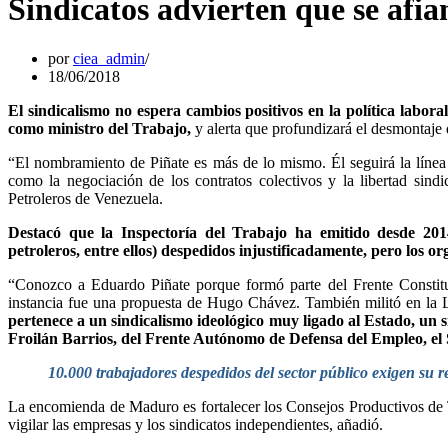
Sindicatos advierten que se afia
por
ciea_admin
18/06/2018
El sindicalismo no espera cambios positivos en la política labo
como ministro del Trabajo,
y alerta que profundizará el desmontaje 
“El nombramiento de Piñate es más de lo mismo. Él seguirá la línea
como la negociación de los contratos colectivos y la libertad sindi
Petroleros de Venezuela.
Destacó que la Inspectoría del Trabajo ha emitido desde 20
petroleros, entre ellos) despedidos injustificadamente, pero los or
“Conozco a Eduardo Piñate porque formó parte del Frente Constitu
instancia fue una propuesta de Hugo Chávez. También militó en la L
pertenece a un sindicalismo ideológico muy ligado al Estado, un s
Froilán Barrios, del Frente Autónomo de Defensa del Empleo, el S
10.000 trabajadores despedidos del sector público exigen su 
La encomienda de Maduro es fortalecer los Consejos Productivos de T
vigilar las empresas y los sindicatos independientes, añadió.