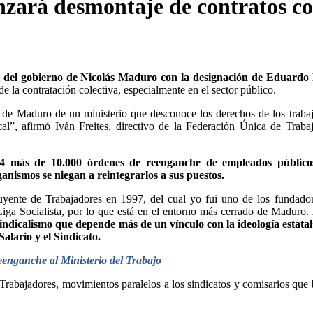
nzará desmontaje de contratos co
ral del gobierno de Nicolás Maduro con la designación de Eduardo 
de la contratación colectiva, especialmente en el sector público.
 de Maduro de un ministerio que desconoce los derechos de los traba
cal”, afirmó Iván Freites, directivo de la Federación Única de Traba
14 más de 10.000 órdenes de reenganche de empleados público
ganismos se niegan a reintegrarlos a sus puestos.
yente de Trabajadores en 1997, del cual yo fui uno de los fundado
iga Socialista, por lo que está en el entorno más cerrado de Maduro.
indicalismo que depende más de un vínculo con la ideología estatal
alario y el Sindicato.
reenganche al Ministerio del Trabajo
rabajadores, movimientos paralelos a los sindicatos y comisarios que