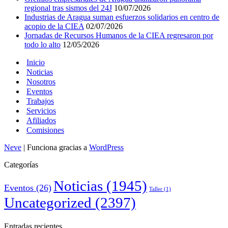
regional tras sismos del 24J
10/07/2026
Industrias de Aragua suman esfuerzos solidarios en centro de
acopio de la CIEA
02/07/2026
Jornadas de Recursos Humanos de la CIEA regresaron por
todo lo alto
12/05/2026
Inicio
Noticias
Nosotros
Eventos
Trabajos
Servicios
Afiliados
Comisiones
Neve
| Funciona gracias a
WordPress
Categorías
Noticias
(1945)
Eventos
(26)
Taller
(1)
Uncategorized
(2397)
Entradas recientes