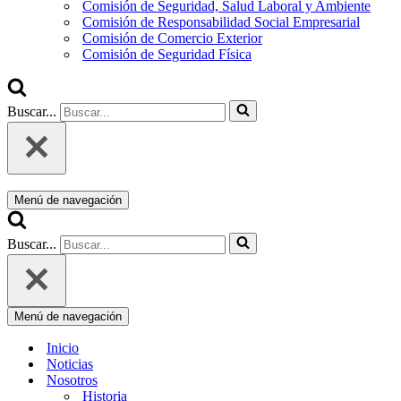
Comisión de Seguridad, Salud Laboral y Ambiente
Comisión de Responsabilidad Social Empresarial
Comisión de Comercio Exterior
Comisión de Seguridad Física
Buscar...
Menú de navegación
Buscar...
Menú de navegación
Inicio
Noticias
Nosotros
Historia