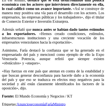
En ese sentido,
destacó que se está desarrollando una política
económica con los actores que intervienen directamente en ella,
lo cual calificó como un avance importante.
«Así se construye de
manera muy positiva una vía para el desarrollo con los actores. Los
empresarios, las empresas públicas y los trabajadores», dijo el titular
de Comercio Exterior e Inversión Extranjera.
Además señaló que
nunca antes se habían dado tantos estímulos
a los exportadores.
«Hemos creado condiciones, estímulos,
infraestructuras instituciones y una creciente vocación de los
empresarios venezolanos hacia la exportación».
Asimismo, Faría destacó la confianza que se ha generado en el
empresariado del país y mencionó como ejemplo de ello la Expo
Venezuela Potencia, aunque refirió que siempre existen
«obstáculos» y «ataques».
«Hay fuerzas en este país que atentan en contra de la estabilidad y
que buscan generar desconfianza para hacerle daño a la economía
del país y que eso se traduzca en efectos muy negativos para la
sociedad y ahí están claramente identificados los factores de la
oposición», dijo.
Fuente:
El Mundo Economía y Negocios / KT
Etiquetas:
Anuncios
economía
Faría
Ministro