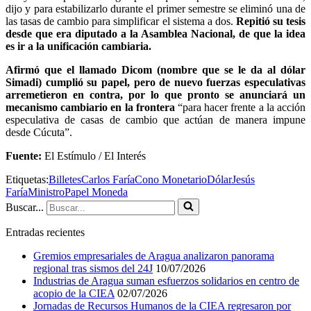
dijo y para estabilizarlo durante el primer semestre se eliminó una de
las tasas de cambio para simplificar el sistema a dos.
Repitió su tesis
desde que era diputado a la Asamblea Nacional, de que la idea
es ir a la unificación cambiaria.
Afirmó que el llamado Dicom (nombre que se le da al dólar
Simadi) cumplió su papel, pero de nuevo fuerzas especulativas
arremetieron en contra, por lo que pronto se anunciará un
mecanismo cambiario en la frontera
“para hacer frente a la acción
especulativa de casas de cambio que actúan de manera impune
desde Cúcuta”.
Fuente:
El Estímulo / El Interés
Etiquetas:
Billetes
Carlos Faría
Cono Monetario
Dólar
Jesús
Faría
Ministro
Papel Moneda
Buscar...
Entradas recientes
Gremios empresariales de Aragua analizaron panorama
regional tras sismos del 24J
10/07/2026
Industrias de Aragua suman esfuerzos solidarios en centro de
acopio de la CIEA
02/07/2026
Jornadas de Recursos Humanos de la CIEA regresaron por