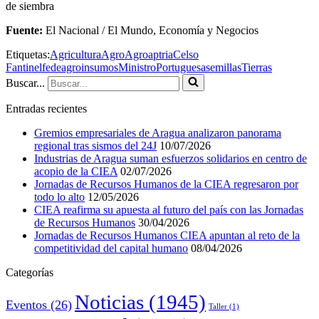
de siembra
Fuente:
El Nacional / El Mundo, Economía y Negocios
Etiquetas:
Agricultura
Agro
Agroaptria
Celso
Fantinel
fedeagro
insumos
Ministro
Portuguesa
semillas
Tierras
Buscar...
Entradas recientes
Gremios empresariales de Aragua analizaron panorama
regional tras sismos del 24J
10/07/2026
Industrias de Aragua suman esfuerzos solidarios en centro de
acopio de la CIEA
02/07/2026
Jornadas de Recursos Humanos de la CIEA regresaron por
todo lo alto
12/05/2026
CIEA reafirma su apuesta al futuro del país con las Jornadas
de Recursos Humanos
30/04/2026
Jornadas de Recursos Humanos CIEA apuntan al reto de la
competitividad del capital humano
08/04/2026
Categorías
Noticias
(1945)
Eventos
(26)
Taller
(1)