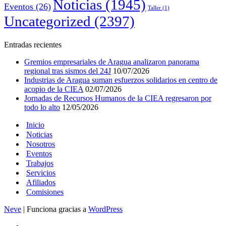
Noticias
(1945)
Eventos
(26)
Taller
(1)
Uncategorized
(2397)
Entradas recientes
Gremios empresariales de Aragua analizaron panorama
regional tras sismos del 24J
10/07/2026
Industrias de Aragua suman esfuerzos solidarios en centro de
acopio de la CIEA
02/07/2026
Jornadas de Recursos Humanos de la CIEA regresaron por
todo lo alto
12/05/2026
Inicio
Noticias
Nosotros
Eventos
Trabajos
Servicios
Afiliados
Comisiones
Neve
| Funciona gracias a
WordPress