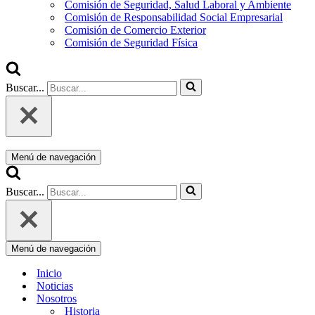
Comisión de Seguridad, Salud Laboral y Ambiente
Comisión de Responsabilidad Social Empresarial
Comisión de Comercio Exterior
Comisión de Seguridad Física
Buscar...
Menú de navegación
Buscar...
Menú de navegación
Inicio
Noticias
Nosotros
Historia