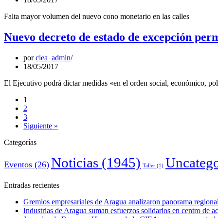
Falta mayor volumen del nuevo cono monetario en las calles
Nuevo decreto de estado de excepción perm
por
ciea_admin
18/05/2017
El Ejecutivo podrá dictar medidas «en el orden social, económico, pol
1
2
3
Siguiente »
Categorías
Noticias
(1945)
Uncatego
Eventos
(26)
Taller
(1)
Entradas recientes
Gremios empresariales de Aragua analizaron panorama regional 
Industrias de Aragua suman esfuerzos solidarios en centro de 