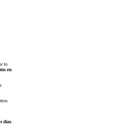
r lo
ión en
a
otros
n
s días