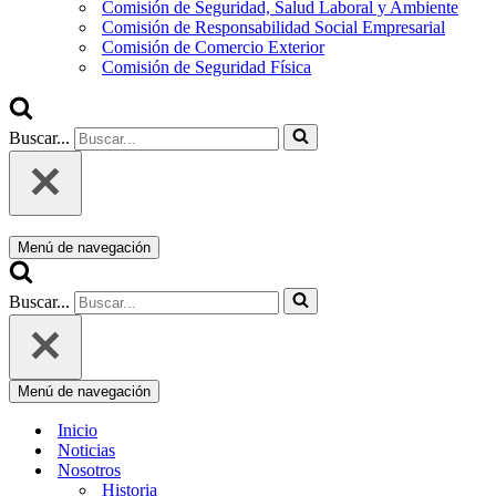
Comisión de Seguridad, Salud Laboral y Ambiente
Comisión de Responsabilidad Social Empresarial
Comisión de Comercio Exterior
Comisión de Seguridad Física
Buscar...
Menú de navegación
Buscar...
Menú de navegación
Inicio
Noticias
Nosotros
Historia