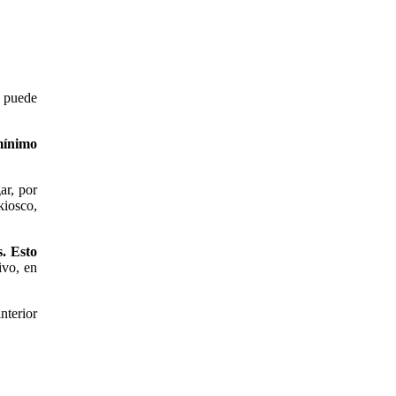
é puede
 mínimo
ar, por
kiosco,
s. Esto
ivo, en
nterior