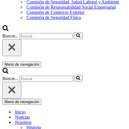
Comisión de Seguridad, Salud Laboral y Ambiente
Comisión de Responsabilidad Social Empresarial
Comisión de Comercio Exterior
Comisión de Seguridad Física
Buscar...
Menú de navegación
Buscar...
Menú de navegación
Inicio
Noticias
Nosotros
Historia