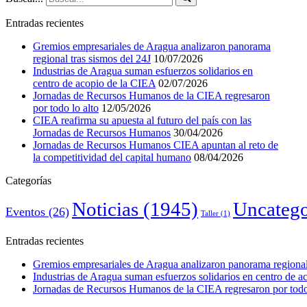
Entradas recientes
Gremios empresariales de Aragua analizaron panorama
regional tras sismos del 24J
10/07/2026
Industrias de Aragua suman esfuerzos solidarios en
centro de acopio de la CIEA
02/07/2026
Jornadas de Recursos Humanos de la CIEA regresaron
por todo lo alto
12/05/2026
CIEA reafirma su apuesta al futuro del país con las
Jornadas de Recursos Humanos
30/04/2026
Jornadas de Recursos Humanos CIEA apuntan al reto de
la competitividad del capital humano
08/04/2026
Categorías
Noticias
(1945)
Uncatego
Eventos
(26)
Taller
(1)
Entradas recientes
Gremios empresariales de Aragua analizaron panorama regional 
Industrias de Aragua suman esfuerzos solidarios en centro de 
Jornadas de Recursos Humanos de la CIEA regresaron por todo 