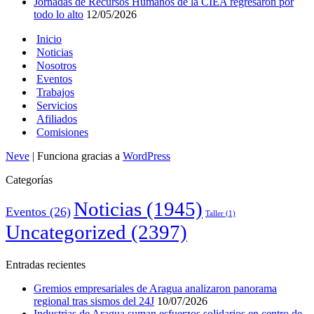
Jornadas de Recursos Humanos de la CIEA regresaron por
todo lo alto
12/05/2026
Inicio
Noticias
Nosotros
Eventos
Trabajos
Servicios
Afiliados
Comisiones
Neve
| Funciona gracias a
WordPress
Categorías
Noticias
(1945)
Eventos
(26)
Taller
(1)
Uncategorized
(2397)
Entradas recientes
Gremios empresariales de Aragua analizaron panorama
regional tras sismos del 24J
10/07/2026
Industrias de Aragua suman esfuerzos solidarios en centro de