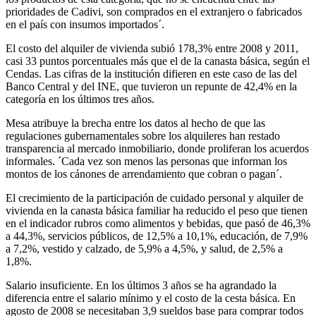
prioridades de Cadivi, son comprados en el extranjero o fabricados
en el país con insumos importados´.
El costo del alquiler de vivienda subió 178,3% entre 2008 y 2011,
casi 33 puntos porcentuales más que el de la canasta básica, según el
Cendas. Las cifras de la institución difieren ­en este caso­ de las del
Banco Central y del INE, que tuvieron un repunte de 42,4% en la
categoría en los últimos tres años.
Mesa atribuye la brecha entre los datos al hecho de que las
regulaciones gubernamentales sobre los alquileres han restado
transparencia al mercado inmobiliario, donde proliferan los acuerdos
informales. ´Cada vez son menos las personas que informan los
montos de los cánones de arrendamiento que cobran o pagan´.
El crecimiento de la participación de cuidado personal y alquiler de
vivienda en la canasta básica familiar ha reducido el peso que tienen
en el indicador rubros como alimentos y bebidas, que pasó de 46,3%
a 44,3%, servicios públicos, de 12,5% a 10,1%, educación, de 7,9%
a 7,2%, vestido y calzado, de 5,9% a 4,5%, y salud, de 2,5% a
1,8%.
Salario insuficiente. En los últimos 3 años se ha agrandado la
diferencia entre el salario mínimo y el costo de la cesta básica. En
agosto de 2008 se necesitaban 3,9 sueldos base para comprar todos