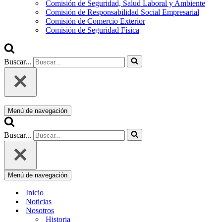
Comisión de Seguridad, Salud Laboral y Ambiente
Comisión de Responsabilidad Social Empresarial
Comisión de Comercio Exterior
Comisión de Seguridad Física
Buscar...
Menú de navegación
Buscar...
Menú de navegación
Inicio
Noticias
Nosotros
Historia