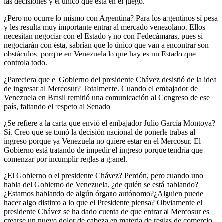
las decisiones y el único que está en el juego.
­¿Pero no ocurre lo mismo con Argentina? ­Para los argentinos sí pesa
y les resulta muy importante entrar al mercado venezolano. Ellos
necesitan negociar con el Estado y no con Fedecámaras, pues si
negociarán con ésta, sabrían que lo único que van a encontrar son
obstáculos, porque en Venezuela lo que hay es un Estado que
controla todo.
­¿Pareciera que el Gobierno del presidente Chávez desistió de la idea
de ingresar al Mercosur? ­Totalmente. Cuando el embajador de
Venezuela en Brasil remitió una comunicación al Congreso de ese
país, faltando el respeto al Senado.
­¿Se refiere a la carta que envió el embajador Julio García Montoya?
­Sí. Creo que se tomó la decisión nacional de ponerle trabas al
ingreso porque ya Venezuela no quiere estar en el Mercosur. El
Gobierno está tratando de impedir el ingreso porque tendría que
comenzar por incumplir reglas a granel.
­¿El Gobierno o el presidente Chávez? ­Perdón, pero cuando uno
habla del Gobierno de Venezuela, ¿de quién se está hablando?
¿Estamos hablando de algún órgano autónomo?¿Alguien puede
hacer algo distinto a lo que el Presidente piensa? Obviamente el
presidente Chávez se ha dado cuenta de que entrar al Mercosur es
crearse un nuevo dolor de cabeza en materia de reglas de comercio,