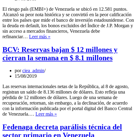
peores
que
El riesgo país (EMBI+) de Venezuela se ubicó en 12.581 puntos.
ha
Alcanzó su peor nota histórica y se convirtió en la peor calificación
tenido
entre los países que mide el banco de inversión estadounidense. Con
el
la deuda en default, los bonos excluidos del Índice de J.P. Morgan y
turismo
sin acceso a mercados financieros, Venezuela debe
venezolano
Riesgo
refinanciar…
Leer más »
País
de
BCV: Reservas bajan $ 12 millones y
Venezuela
cierran la semana en $ 8.1 millones
alcanzó
máximos
históricos
por
ciea_admin
15/08/2019
Las reservas internacionales netas de la República, al 8 de agosto,
registran un saldo de 8.136 millones de dólares. Esto refleja una
pérdida de 12 millones de dólares. Luego de una semana de
recuperación, retornan, sin embargo, a la declinación, de acuerdo
con la información publicada por el portal digital del Banco Central
BCV:
de Venezuela.…
Leer más »
Reservas
bajan
Fedenaga decreta parálisis técnica del
$
sector primario en Venezuela
12