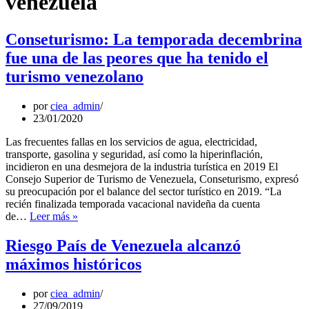
venezuela
Conseturismo: La temporada decembrina
fue una de las peores que ha tenido el
turismo venezolano
por
ciea_admin
23/01/2020
Las frecuentes fallas en los servicios de agua, electricidad,
transporte, gasolina y seguridad, así como la hiperinflación,
incidieron en una desmejora de la industria turística en 2019 El
Consejo Superior de Turismo de Venezuela, Conseturismo, expresó
su preocupación por el balance del sector turístico en 2019. “La
recién finalizada temporada vacacional navideña da cuenta
Conseturismo:
de…
Leer más »
La
temporada
Riesgo País de Venezuela alcanzó
decembrina
máximos históricos
fue
una
de
por
ciea_admin
las
27/09/2019