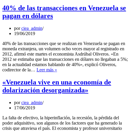
proyecta
retroceso
40% de las transacciones en Venezuela se
de
pagan en dólares
la
economía
venezolana
por
ciea_admin
en
19/06/2019
23%
40% de las transacciones que se realizan en Venezuela se pagan en
moneda extranjera, un volumen ocho veces mayor al registrado en
2012, afirmó este martes el economista Asdrúbal Oliveros. «En
2012 se estimaba que las transacciones en dólares no llegaban a 5%;
en la actualidad estamos hablando de 40%», explicó Oliveros,
40%
codirector de la…
Leer más »
de
las
«Venezuela vive en una economía de
transacciones
dolarización desorganizada»
en
Venezuela
se
por
ciea_admin
pagan
17/06/2019
en
dólares
La falta de efectivo, la hiperinflación, la recesión, la pérdida del
poder adquisitivo, son algunos de los factores que ha generado la
crisis que atraviesa el país. El economista y profesor universitario