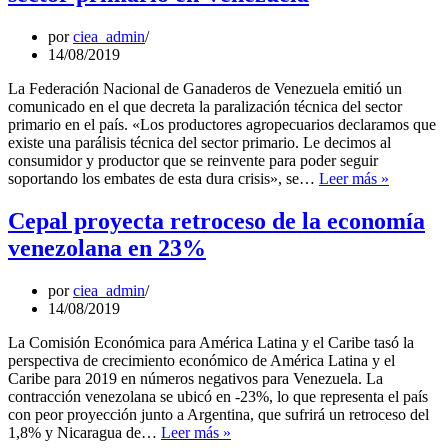
millones
y
por
ciea_admin
cierran
14/08/2019
la
semana
La Federación Nacional de Ganaderos de Venezuela emitió un
en
comunicado en el que decreta la paralización técnica del sector
$
primario en el país. «Los productores agropecuarios declaramos que
8.1
existe una parálisis técnica del sector primario. Le decimos al
millones
consumidor y productor que se reinvente para poder seguir
Fedenag
soportando los embates de esta dura crisis», se…
Leer más »
decreta
parálisis
Cepal proyecta retroceso de la economía
técnica
venezolana en 23%
del
sector
primario
por
ciea_admin
en
14/08/2019
Venezuel
La Comisión Económica para América Latina y el Caribe tasó la
perspectiva de crecimiento económico de América Latina y el
Caribe para 2019 en números negativos para Venezuela. La
contracción venezolana se ubicó en -23%, lo que representa el país
con peor proyección junto a Argentina, que sufrirá un retroceso del
Cepal
1,8% y Nicaragua de…
Leer más »