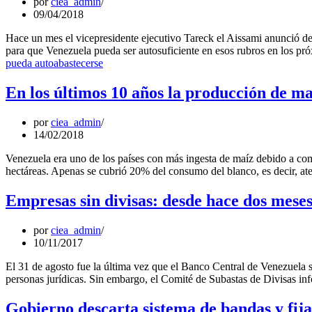
por
ciea_admin
09/04/2018
Hace un mes el vicepresidente ejecutivo Tareck el Aissami anunció de
para que Venezuela pueda ser autosuficiente en esos rubros en los pr
pueda autoabastecerse
En los últimos 10 años la producción de m
por
ciea_admin
14/02/2018
Venezuela era uno de los países con más ingesta de maíz debido a c
hectáreas. Apenas se cubrió 20% del consumo del blanco, es decir, 
Empresas sin divisas: desde hace dos meses
por
ciea_admin
10/11/2017
El 31 de agosto fue la última vez que el Banco Central de Venezuela 
personas jurídicas. Sin embargo, el Comité de Subastas de Divisas i
Gobierno descarta sistema de bandas y fija