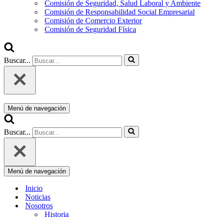
Comisión de Seguridad, Salud Laboral y Ambiente
Comisión de Responsabilidad Social Empresarial
Comisión de Comercio Exterior
Comisión de Seguridad Física
Buscar...
Menú de navegación
Buscar...
Menú de navegación
Inicio
Noticias
Nosotros
Historia