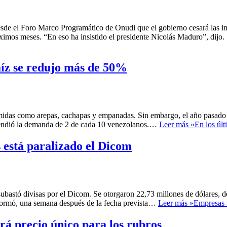
sde el Foro Marco Programático de Onudi que el gobierno cesará las im
óximos meses. “En eso ha insistido el presidente Nicolás Maduro”, dij
aíz se redujo más de 50%
omidas como arepas, cachapas y empanadas. Sin embargo, el año pasado 
atendió la demanda de 2 de cada 10 venezolanos.…
Leer más »
En los úl
 está paralizado el Dicom
subastó divisas por el Dicom. Se otorgaron 22,73 millones de dólares, d
nformó, una semana después de la fecha prevista…
Leer más »
Empresas s
rá precio único para los rubros