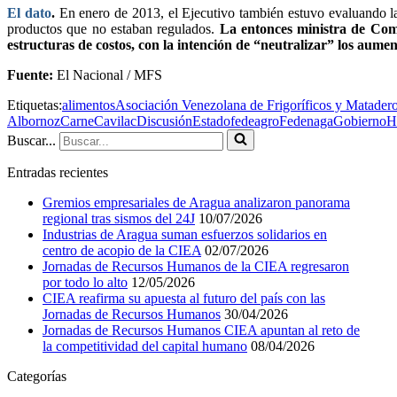
El dato
.
En enero de 2013, el Ejecutivo también estuvo evaluando la
productos que no estaban regulados.
La entonces ministra de Com
estructuras de costos, con la intención de “neutralizar” los aumen
Fuente:
El Nacional / MFS
Etiquetas:
alimentos
Asociación Venezolana de Frigoríficos y Mataderos
Albornoz
Carne
Cavilac
Discusión
Estado
fedeagro
Fedenaga
Gobierno
H
Buscar...
Entradas recientes
Gremios empresariales de Aragua analizaron panorama
regional tras sismos del 24J
10/07/2026
Industrias de Aragua suman esfuerzos solidarios en
centro de acopio de la CIEA
02/07/2026
Jornadas de Recursos Humanos de la CIEA regresaron
por todo lo alto
12/05/2026
CIEA reafirma su apuesta al futuro del país con las
Jornadas de Recursos Humanos
30/04/2026
Jornadas de Recursos Humanos CIEA apuntan al reto de
la competitividad del capital humano
08/04/2026
Categorías