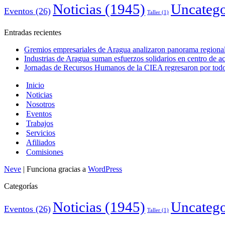
Noticias
(1945)
Uncatego
Eventos
(26)
Taller
(1)
Entradas recientes
Gremios empresariales de Aragua analizaron panorama regional 
Industrias de Aragua suman esfuerzos solidarios en centro de 
Jornadas de Recursos Humanos de la CIEA regresaron por todo 
Inicio
Noticias
Nosotros
Eventos
Trabajos
Servicios
Afiliados
Comisiones
Neve
| Funciona gracias a
WordPress
Categorías
Noticias
(1945)
Uncatego
Eventos
(26)
Taller
(1)