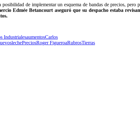
 posibilidad de implementar un esquema de bandas de precios, pero p
ercio Edmée Betancourt aseguró que su despacho estaba revisan
tos.
 Industriales
aumentos
Carlos
uevos
leche
Precios
Roger Figueroa
Rubros
Tierras