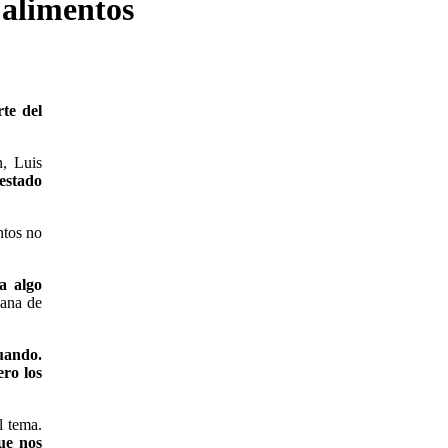
 alimentos
te del
n, Luis
estado
ntos no
a algo
lana de
luando.
ro los
l tema.
ue nos