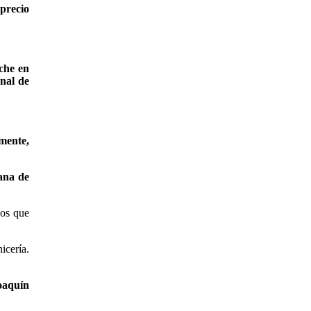
precio
eche en
onal de
rmente,
ana de
sos que
icería.
oaquín