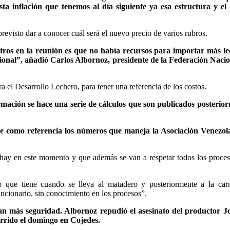
ta inflación que tenemos al día siguiente ya esa estructura y el 
revisto dar a conocer cuál será el nuevo precio de varios rubros.
stros en la reunión es que no había recursos para importar más l
acional”, añadió Carlos Albornoz, presidente de la Federación Naci
a el Desarrollo Lechero, para tener una referencia de los costos.
ormación se hace una serie de cálculos que son publicados posterio
me como referencia los números que maneja la Asociación Venezol
hay en este momento y que además se van a respetar todos los proce
 que tiene cuando se lleva al matadero y posteriormente a la carn
ncionario, sin conocimiento en los procesos”.
an más seguridad. Albornoz repudió el asesinato del productor J
urrido el domingo en Cojedes.