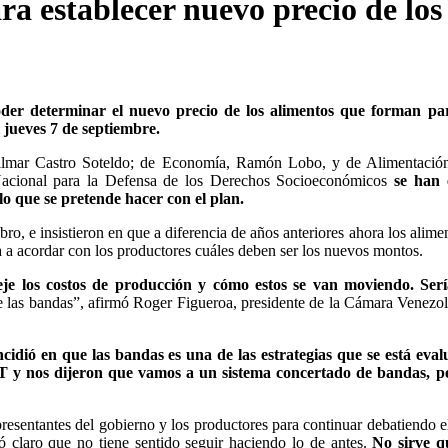
a establecer nuevo precio de los
er determinar el nuevo precio de los alimentos que forman par
jueves 7 de septiembre.
 Wilmar Castro Soteldo; de Economía, Ramón Lobo, y de Alimentació
 Nacional para la Defensa de los Derechos Socioeconómicos
se han 
lo que se pretende hacer con el plan.
bro, e insistieron en que a diferencia de años anteriores ahora los alime
a a acordar con los productores cuáles deben ser los nuevos montos.
je los costos de producción y cómo estos se van moviendo. Serí
de las bandas”, afirmó Roger Figueroa, presidente de la Cámara Venezo
incidió en que las bandas es una de las estrategias que se está eva
T y nos dijeron que vamos a un sistema concertado de bandas, pe
presentantes del gobierno y los productores para continuar debatiendo e
 claro que no tiene sentido seguir haciendo lo de antes.
No sirve q