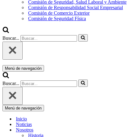
Comisión de Seguridad, Salud Laboral y Ambiente
Comisión de Responsabilidad Social Empresarial
Comisión de Comercio Exterior
Comisión de Seguridad Física
Buscar...
Menú de navegación
Buscar...
Menú de navegación
Inicio
Noticias
Nosotros
Historia