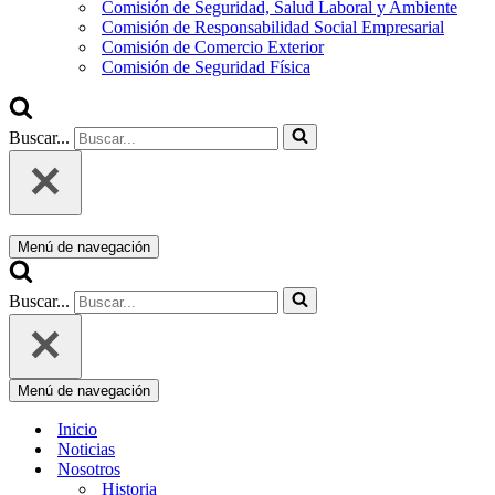
Comisión de Seguridad, Salud Laboral y Ambiente
Comisión de Responsabilidad Social Empresarial
Comisión de Comercio Exterior
Comisión de Seguridad Física
Buscar...
Menú de navegación
Buscar...
Menú de navegación
Inicio
Noticias
Nosotros
Historia