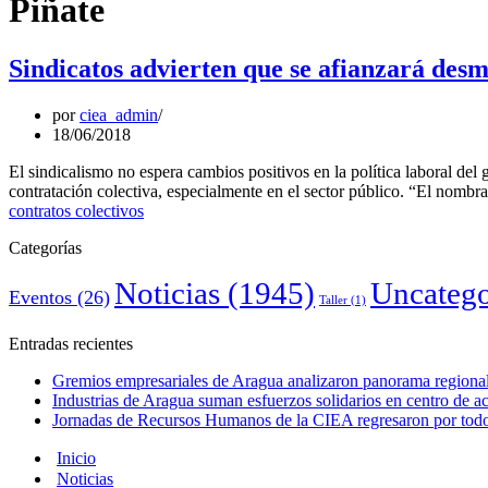
Piñate
Sindicatos advierten que se afianzará desm
por
ciea_admin
18/06/2018
El sindicalismo no espera cambios positivos en la política laboral de
contratación colectiva, especialmente en el sector público. “El nomb
contratos colectivos
Categorías
Noticias
(1945)
Uncatego
Eventos
(26)
Taller
(1)
Entradas recientes
Gremios empresariales de Aragua analizaron panorama regional 
Industrias de Aragua suman esfuerzos solidarios en centro de 
Jornadas de Recursos Humanos de la CIEA regresaron por todo 
Inicio
Noticias