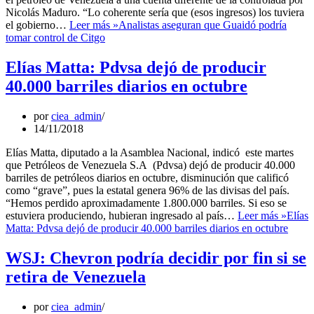
Nicolás Maduro. “Lo coherente sería que (esos ingresos) los tuviera
el gobierno…
Leer más »
Analistas aseguran que Guaidó podría
tomar control de Citgo
Elías Matta: Pdvsa dejó de producir
40.000 barriles diarios en octubre
por
ciea_admin
14/11/2018
Elías Matta, diputado a la Asamblea Nacional, indicó este martes
que Petróleos de Venezuela S.A (Pdvsa) dejó de producir 40.000
barriles de petróleos diarios en octubre, disminución que calificó
como “grave”, pues la estatal genera 96% de las divisas del país.
“Hemos perdido aproximadamente 1.800.000 barriles. Si eso se
estuviera produciendo, hubieran ingresado al país…
Leer más »
Elías
Matta: Pdvsa dejó de producir 40.000 barriles diarios en octubre
WSJ: Chevron podría decidir por fin si se
retira de Venezuela
por
ciea_admin