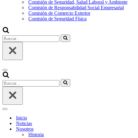
Comisión de Seguridad, Salud Laboral y Ambiente
Comisión de Responsabilidad Social Empresarial
Comisión de Comercio Exterior
Comisión de Seguridad Física
Buscar...
Menú
de
Buscar...
navegación
Menú
de
Inicio
navegación
Noticias
Nosotros
Historia