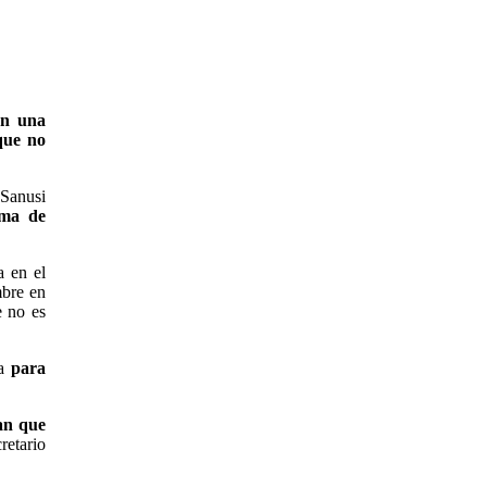
on una
que no
 Sanusi
oma de
a en el
mbre en
e no es
ia
para
an que
retario