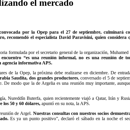
lizando el mercado
 convocada por la Opep para el 27 de septiembre, culminará c
ero, recomendó el especialista David Paravisini, quien considera 
atoria formulada por el secretario general de la organización, Muhamed
l encuentro “es una reunión informal, no es una reunión de t
la agencia informativa APS.
res de la Opep, la próxima debe realizarse en diciembre. De entrad
Arabia Saudita, dos grandes productores
, conversado el 5 de septie
nte. De modo que la de Argelia es una reunión muy importante, aunqu
gía, Nureddín Buterfa, quien recientemente viajó a Qatar, Irán y Rus
e los 50 y 60 dólares,
apuntó en su nota, la APS.
 reunión de Argel.
Nuestras consultas con nuestros socios demuestr
cado.
Es ya un punto positivo”, declaró el sábado en la noche el sec