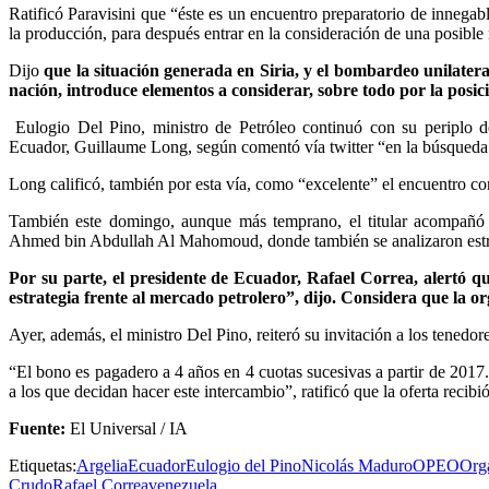
Ratificó Paravisini que “éste es un encuentro preparatorio de innegabl
la producción, para después entrar en la consideración de una posible 
Dijo
que la situación generada en Siria, y el bombardeo unilateral
nación, introduce elementos a considerar, sobre todo por la posi
Eulogio Del Pino, ministro de Petróleo continuó con su periplo d
Ecuador, Guillaume Long, según comentó vía twitter “en la búsqueda 
Long calificó, también por esta vía, como “excelente” el encuentro co
También este domingo, aunque más temprano, el titular acompañó 
Ahmed bin Abdullah Al Mahomoud, donde también se analizaron estra
Por su parte, el presidente de Ecuador, Rafael Correa, alertó qu
estrategia frente al mercado petrolero”, dijo. Considera que la or
Ayer, además, el ministro Del Pino, reiteró su invitación a los tenedore
“El bono es pagadero a 4 años en 4 cuotas sucesivas a partir de 201
a los que decidan hacer este intercambio”, ratificó que la oferta recibió
Fuente:
El Universal / IA
Etiquetas:
Argelia
Ecuador
Eulogio del Pino
Nicolás Maduro
OPEO
Orga
Crudo
Rafael Correa
venezuela