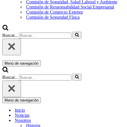
Comisión de Seguridad, Salud Laboral y Ambiente
Comisión de Responsabilidad Social Empresarial
Comisión de Comercio Exterior
Comisión de Seguridad Física
Buscar...
Menú de navegación
Buscar...
Menú de navegación
Inicio
Noticias
Nosotros
Historia