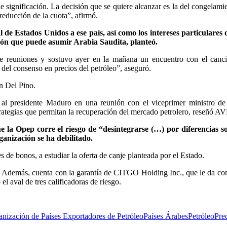
e significación. La decisión que se quiere alcanzar es la del congelami
reducción de la cuota”, afirmó.
 de Estados Unidos a ese país, así como los intereses particulares 
ción que puede asumir Arabia Saudita, planteó.
e reuniones y sostuvo ayer en la mañana un encuentro con el canci
del consenso en precios del petróleo”, aseguró.
n Del Pino.
al presidente Maduro en una reunión con el viceprimer ministro de
tegias que permitan la recuperación del mercado petrolero, reseñó A
e la Opep corre el riesgo de “desintegrarse (…) por diferencias s
ganización se ha debilitado.
s de bonos, a estudiar la oferta de canje planteada por el Estado.
7. Además, cuenta con la garantía de CITGO Holding Inc., que le da co
 el aval de tres calificadoras de riesgo.
nización de Países Exportadores de Petróleo
Países Árabes
Petróleo
Pre