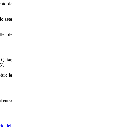
ento de
de esta
ller de
 Qatar,
VN.
obre la
nfianza
cio del