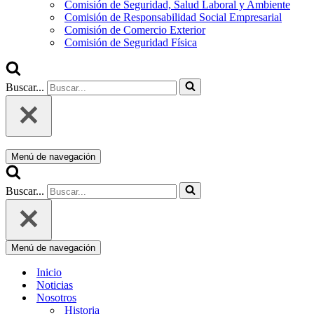
Comisión de Seguridad, Salud Laboral y Ambiente
Comisión de Responsabilidad Social Empresarial
Comisión de Comercio Exterior
Comisión de Seguridad Física
Buscar...
Menú de navegación
Buscar...
Menú de navegación
Inicio
Noticias
Nosotros
Historia