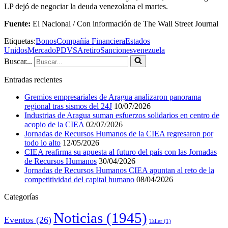
LP dejó de negociar la deuda venezolana el martes.
Fuente:
El Nacional / Con información de The Wall Street Journal
Etiquetas:
Bonos
Compañía Financiera
Estados
Unidos
Mercado
PDVSA
retiro
Sanciones
venezuela
Buscar...
Entradas recientes
Gremios empresariales de Aragua analizaron panorama
regional tras sismos del 24J
10/07/2026
Industrias de Aragua suman esfuerzos solidarios en centro de
acopio de la CIEA
02/07/2026
Jornadas de Recursos Humanos de la CIEA regresaron por
todo lo alto
12/05/2026
CIEA reafirma su apuesta al futuro del país con las Jornadas
de Recursos Humanos
30/04/2026
Jornadas de Recursos Humanos CIEA apuntan al reto de la
competitividad del capital humano
08/04/2026
Categorías
Noticias
(1945)
Eventos
(26)
Taller
(1)