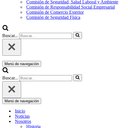
Comisión de Seguridad, Salud Laboral y Ambiente
Comisión de Responsabilidad Social Empresarial
Comisión de Comercio Exterior
Comisión de Seguridad Física
Buscar...
Menú de navegación
Buscar...
Menú de navegación
Inicio
Noticias
Nosotros
Historia