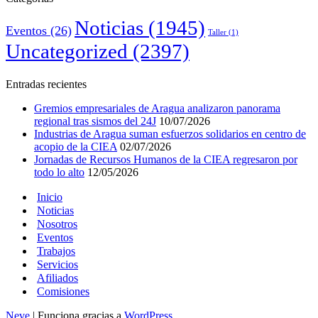
Noticias
(1945)
Eventos
(26)
Taller
(1)
Uncategorized
(2397)
Entradas recientes
Gremios empresariales de Aragua analizaron panorama
regional tras sismos del 24J
10/07/2026
Industrias de Aragua suman esfuerzos solidarios en centro de
acopio de la CIEA
02/07/2026
Jornadas de Recursos Humanos de la CIEA regresaron por
todo lo alto
12/05/2026
Inicio
Noticias
Nosotros
Eventos
Trabajos
Servicios
Afiliados
Comisiones
Neve
| Funciona gracias a
WordPress