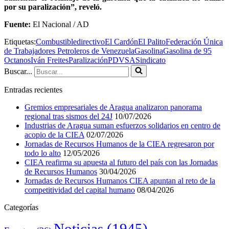
por su paralización”, reveló.
Fuente:
El Nacional / AD
Etiquetas:
Combustible
directivo
El Cardón
El Palito
Federación Única
de Trabajadores Petroleros de Venezuela
Gasolina
Gasolina de 95
Octanos
Iván Freites
Paralización
PDVSA
Sindicato
Buscar...
Entradas recientes
Gremios empresariales de Aragua analizaron panorama
regional tras sismos del 24J
10/07/2026
Industrias de Aragua suman esfuerzos solidarios en centro de
acopio de la CIEA
02/07/2026
Jornadas de Recursos Humanos de la CIEA regresaron por
todo lo alto
12/05/2026
CIEA reafirma su apuesta al futuro del país con las Jornadas
de Recursos Humanos
30/04/2026
Jornadas de Recursos Humanos CIEA apuntan al reto de la
competitividad del capital humano
08/04/2026
Categorías
Noticias
(1945)