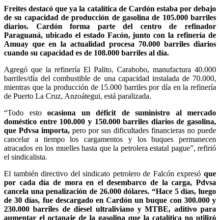
Freites destacó que ya la catalítica de Cardón estaba por debajo
de su capacidad de producción de gasolina de 105.000 barriles
diarios. Cardón forma parte del centro de refinador
Paraguaná, ubicado el estado Facón, junto con la refinería de
Amuay que en la actualidad procesa 70.000 barriles diarios
cuando su capacidad es de 108.000 barriles al día.
Agregó que la refinería El Palito, Carabobo, manufactura 40.000
barriles/día del combustible de una capacidad instalada de 70.000,
mientras que la producción de 15.000 barriles por día en la refinería
de Puerto La Cruz, Anzoátegui, está paralizada.
“Todo esto
ocasiona un déficit de suministro al mercado
doméstico entre 100.000 y 150.000 barriles diarios de gasolina,
que Pdvsa importa,
pero por sus dificultades financieras no puede
cancelar a tiempo los cargamentos y los buques permanecen
atracados en los muelles hasta que la petrolera estatal pague”, refirió
el sindicalista.
El también directivo del sindicato petrolero de Falcón expresó
que
por cada día de mora en el desembarco de la carga, Pdvsa
cancela una penalización de 26.000 dólares. “Hace 5 días, luego
de 30 días, fue descargado en Cardón un buque con 300.000 y
230.000 barriles de diesel ultraliviano y MTBE, aditivo para
aumentar el octanaje de la gasolina que la catalítica no utilizó