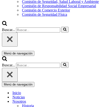
Comisión de Seguridad, Salud Laboral y Ambiente
Comisión de Responsabilidad Social Empresarial
Comisión de Comercio Exterior
Comisión de Seguridad Física
Buscar...
Menú de navegación
Buscar...
Menú de navegación
Inicio
Noticias
Nosotros
Historia