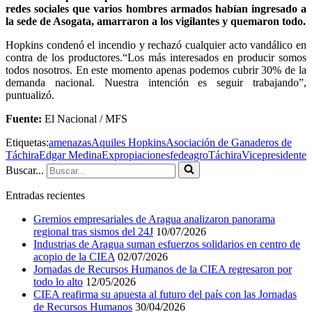
redes sociales que varios hombres armados habían ingresado a
la sede de Asogata, amarraron a los vigilantes y quemaron todo.
Hopkins condenó el incendio y rechazó cualquier acto vandálico en
contra de los productores.“Los más interesados en producir somos
todos nosotros. En este momento apenas podemos cubrir 30% de la
demanda nacional. Nuestra intención es seguir trabajando”,
puntualizó.
Fuente:
El Nacional / MFS
Etiquetas:
amenazas
Aquiles Hopkins
Asociación de Ganaderos de
Táchira
Edgar Medina
Expropiaciones
fedeagro
Táchira
Vicepresidente
Buscar...
Entradas recientes
Gremios empresariales de Aragua analizaron panorama
regional tras sismos del 24J
10/07/2026
Industrias de Aragua suman esfuerzos solidarios en centro de
acopio de la CIEA
02/07/2026
Jornadas de Recursos Humanos de la CIEA regresaron por
todo lo alto
12/05/2026
CIEA reafirma su apuesta al futuro del país con las Jornadas
de Recursos Humanos
30/04/2026