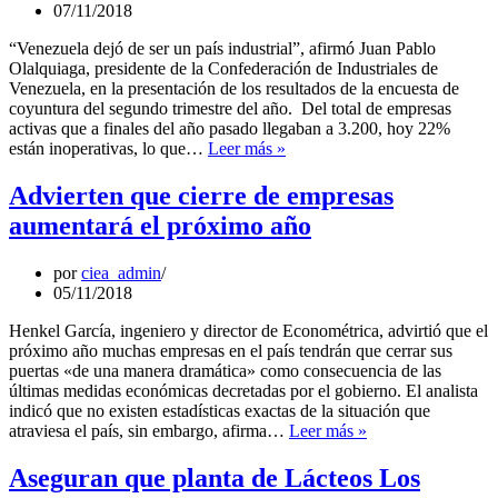
menos
07/11/2018
de
20%
“Venezuela dejó de ser un país industrial”, afirmó Juan Pablo
de
Olalquiaga, presidente de la Confederación de Industriales de
su
Venezuela, en la presentación de los resultados de la encuesta de
capacidad
coyuntura del segundo trimestre del año. Del total de empresas
activas que a finales del año pasado llegaban a 3.200, hoy 22%
Conindustria
están inoperativas, lo que…
Leer más »
calcula
que
Advierten que cierre de empresas
dejaron
aumentará el próximo año
de
operar
cerca
por
ciea_admin
de
05/11/2018
700
de
Henkel García, ingeniero y director de Econométrica, advirtió que el
3.200
próximo año muchas empresas en el país tendrán que cerrar sus
empresas
puertas «de una manera dramática» como consecuencia de las
últimas medidas económicas decretadas por el gobierno. El analista
indicó que no existen estadísticas exactas de la situación que
Advierten
atraviesa el país, sin embargo, afirma…
Leer más »
que
cierre
Aseguran que planta de Lácteos Los
de