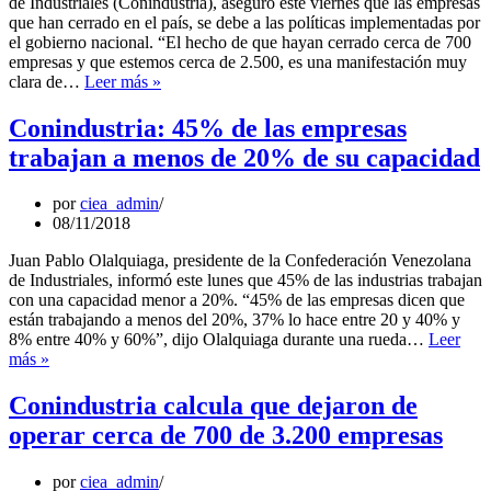
de Industriales (Conindustria), aseguró este viernes que las empresas
que han cerrado en el país, se debe a las políticas implementadas por
el gobierno nacional. “El hecho de que hayan cerrado cerca de 700
empresas y que estemos cerca de 2.500, es una manifestación muy
Conindustria
clara de…
Leer más »
atribuyó
cierre
Conindustria: 45% de las empresas
de
trabajan a menos de 20% de su capacidad
empresas
a
políticas
por
ciea_admin
económicas
08/11/2018
Juan Pablo Olalquiaga, presidente de la Confederación Venezolana
de Industriales, informó este lunes que 45% de las industrias trabajan
con una capacidad menor a 20%. “45% de las empresas dicen que
están trabajando a menos del 20%, 37% lo hace entre 20 y 40% y
8% entre 40% y 60%”, dijo Olalquiaga durante una rueda…
Leer
Conindustria:
más »
45%
de
Conindustria calcula que dejaron de
las
operar cerca de 700 de 3.200 empresas
empresas
trabajan
a
por
ciea_admin