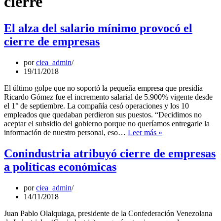
cierre
El alza del salario mínimo provocó el
cierre de empresas
por
ciea_admin
19/11/2018
El último golpe que no soportó la pequeña empresa que presidía
Ricardo Gómez fue el incremento salarial de 5.900% vigente desde
el 1° de septiembre. La compañía cesó operaciones y los 10
empleados que quedaban perdieron sus puestos. “Decidimos no
aceptar el subsidio del gobierno porque no queríamos entregarle la
El
información de nuestro personal, eso…
Leer más »
alza
del
Conindustria atribuyó cierre de empresas
salario
a políticas económicas
mínimo
provocó
el
por
ciea_admin
cierre
14/11/2018
de
empresas
Juan Pablo Olalquiaga, presidente de la Confederación Venezolana