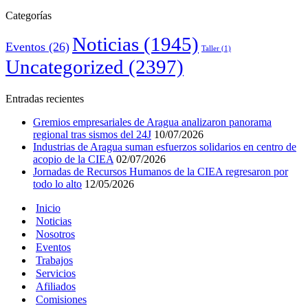
«paquetazo»
Categorías
de
Maduro
Noticias
(1945)
Eventos
(26)
Taller
(1)
Uncategorized
(2397)
Entradas recientes
Gremios empresariales de Aragua analizaron panorama
regional tras sismos del 24J
10/07/2026
Industrias de Aragua suman esfuerzos solidarios en centro de
acopio de la CIEA
02/07/2026
Jornadas de Recursos Humanos de la CIEA regresaron por
todo lo alto
12/05/2026
Inicio
Noticias
Nosotros
Eventos
Trabajos
Servicios
Afiliados
Comisiones