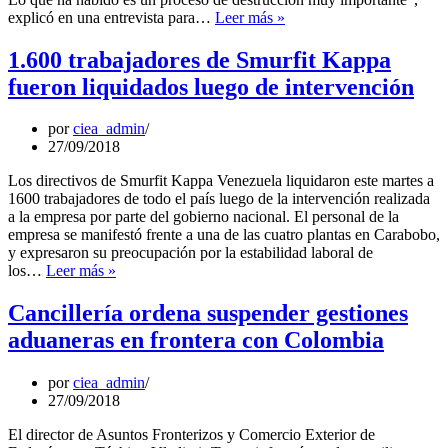
Conindustria
explicó en una entrevista para…
Leer más »
estimó
que
1.600 trabajadores de Smurfit Kappa
solo
fueron liquidados luego de intervención
3.200
empresas
están
por
ciea_admin
trabajando
27/09/2018
en
el
Los directivos de Smurfit Kappa Venezuela liquidaron este martes a
país
1600 trabajadores de todo el país luego de la intervención realizada
a la empresa por parte del gobierno nacional. El personal de la
empresa se manifestó frente a una de las cuatro plantas en Carabobo,
y expresaron su preocupación por la estabilidad laboral de
1.600
los…
Leer más »
trabajadores
de
Cancillería ordena suspender gestiones
Smurfit
aduaneras en frontera con Colombia
Kappa
fueron
liquidados
por
ciea_admin
luego
27/09/2018
de
intervención
El director de Asuntos Fronterizos y Comercio Exterior de