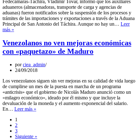
Fedecámaras-Táchira, Vladimir Tovar, informó que los auxiliares
aduaneros (almacenadoras, transporte de carga y agencias de
aduanas) fueron notificados sobre la suspensión de los procesos y
trámites de las importaciones y exportaciones a través de la Aduana
Principal de San Antonio del Táchira. Aunque no hay un…
Leer
Cancillería
más »
ordena
suspender
Venezolanos no ven mejoras económicas
gestiones
con «paquetazo» de Maduro
aduaneras
en
frontera
por
ciea_admin
con
24/09/2018
Colombia
Los venezolanos siguen sin ver mejoras en su calidad de vida luego
de cumplirse un mes de la puesta en marcha de un programa
«anticrisis» que el gobierno de Nicolás Maduro anunció como un
«milagro económico», ideado por él mismo y que incluye la
devaluación de la moneda y el aumento exponencial del salario.
Venezolanos
En…
Leer más »
no
1
ven
2
mejoras
3
económicas
Siguiente »
con