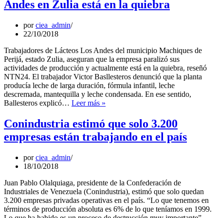
Andes en Zulia está en la quiebra
empresas
aumentará
el
por
ciea_admin
próximo
22/10/2018
año
Trabajadores de Lácteos Los Andes del municipio Machiques de
Perijá, estado Zulia, aseguran que la empresa paralizó sus
actividades de producción y actualmente está en la quiebra, reseñó
NTN24. El trabajador Victor Basllesteros denunció que la planta
producía leche de larga duración, fórmula infantil, leche
descremada, mantequilla y leche condensada. En ese sentido,
Aseguran
Ballesteros explicó…
Leer más »
que
planta
Conindustria estimó que solo 3.200
de
empresas están trabajando en el país
Lácteos
Los
Andes
por
ciea_admin
en
18/10/2018
Zulia
está
Juan Pablo Olalquiaga, presidente de la Confederación de
en
Industriales de Venezuela (Conindustria), estimó que solo quedan
la
3.200 empresas privadas operativas en el país. “Lo que tenemos en
quiebra
términos de producción absoluta es 6% de lo que teníamos en 1999.
Lo que ha habido es un proceso de destrucción muy importante”,