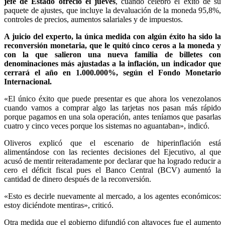
jefe de Estado ofreció el jueves
, cuando celebró el éxito de su
paquete de ajustes, que incluye la devaluación de la moneda 95,8%,
controles de precios, aumentos salariales y de impuestos.
A juicio del experto, la única medida con algún éxito ha sido la
reconversión monetaria, que le quitó cinco ceros a la moneda y
con la que salieron una nueva familia de billetes con
denominaciones más ajustadas a la inflación, un indicador que
cerrará el año en 1.000.000%, según el Fondo Monetario
Internacional.
«El único éxito que puede presentar es que ahora los venezolanos
cuando vamos a comprar algo las tarjetas nos pasan más rápido
porque pagamos en una sola operación, antes teníamos que pasarlas
cuatro y cinco veces porque los sistemas no aguantaban», indicó.
Oliveros explicó que el escenario de hiperinflación está
alimentándose con las recientes decisiones del Ejecutivo, al que
acusó de mentir reiteradamente por declarar que ha logrado reducir a
cero el déficit fiscal pues el Banco Central (BCV) aumentó la
cantidad de dinero después de la reconversión.
«Esto es decirle nuevamente al mercado, a los agentes económicos:
estoy diciéndote mentiras», criticó.
Otra medida que el gobierno difundió con altavoces fue el aumento