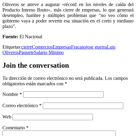
Oliveros se atreve a augurar «récord en los niveles de caída del
Producto Interno Bruto», más cierre de empresas, lo que generará
desempleo, hambre y múltiples problemas que “no veo cómo el
gobierno vaya a poder revertir esa situación en el corto y mediano
plazo”.
Fuente:
El Nacional
Etiquetas:
cierre
Comercios
Empresas
Fracaso
jose guerra
Luis
Oliveros
Paquete
Salario Minimo
Join the conversation
Tu dirección de correo electrónico no será publicada.
Los campos
obligatorios están marcados con
*
Nombre
*
Correo electrónico
*
Web
Comentario
*