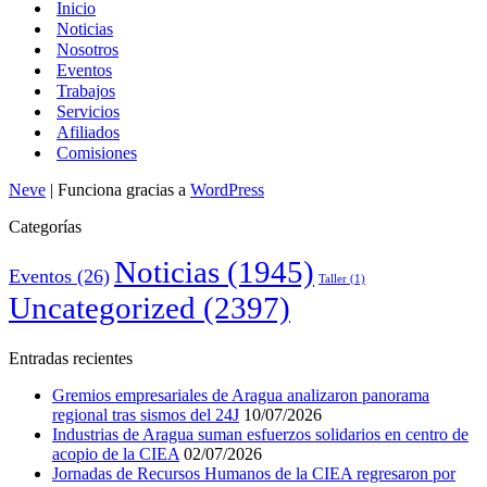
Inicio
Noticias
Nosotros
Eventos
Trabajos
Servicios
Afiliados
Comisiones
Neve
| Funciona gracias a
WordPress
Categorías
Noticias
(1945)
Eventos
(26)
Taller
(1)
Uncategorized
(2397)
Entradas recientes
Gremios empresariales de Aragua analizaron panorama
regional tras sismos del 24J
10/07/2026
Industrias de Aragua suman esfuerzos solidarios en centro de
acopio de la CIEA
02/07/2026
Jornadas de Recursos Humanos de la CIEA regresaron por