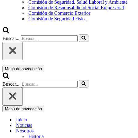
Comisión de Seguridad, Salud Laboral y Ambiente
Comisión de Responsabilidad Social Empresarial
Comisión de Comercio Exterior
Comisión de Seguridad Física
Buscar...
Menú de navegación
Buscar...
Menú de navegación
Inicio
Noticias
Nosotros
Historia