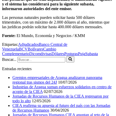
y el sistema las considerará para la siguiente subasta,
informaron autoridades del ente emisor.
Las personas naturales pueden solicitar hasta 500 dólares
trimestrales, con un máximo de 2.000 dólares al año, mientras que
las jurídicas podrán solicitar hasta 400.000 dólares mensuales.
Fuente:
El Mundo, Economía y Negocios / KMM
Etiquetas:
Adjudicados
Banco Central de
Venezuela
BCV
Bolívares
Cambio
Complementario
Dicom
divisas
Dólares
Posturas
Puja
Subasta
Buscar...
Entradas recientes
Gremios empresariales de Aragua analizaron panorama
regional tras sismos del 24J
10/07/2026
Industrias de Aragua suman esfuerzos solidarios en centro de
acopio de la CIEA
02/07/2026
Jornadas de Recursos Humanos de la CIEA regresaron por
todo lo alto
12/05/2026
CIEA reafirma su apuesta al futuro del país con las Jornadas
de Recursos Humanos
30/04/2026
Jornadas de Recursos Humanos CIEA apuntan al reto de la