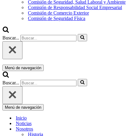
Comisión de Seguridad, Salud Laboral y Ambiente
Comisión de Responsabilidad Social Empresarial
Comisión de Comercio Exterior
Comisión de Seguridad Física
Buscar...
Menú de navegación
Buscar...
Menú de navegación
Inicio
Noticias
Nosotros
Historia