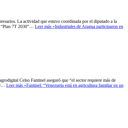
resarios. La actividad que estuvo coordinada por el diputado a la
ado “Plan 7T 2030”…
Leer más »
Industriales de Aragua participaron en
grodigital Celso Fantinel aseguró que “el sector requiere más de
ese…
Leer más »
Fantinel: “Venezuela está en agricultura familiar en un