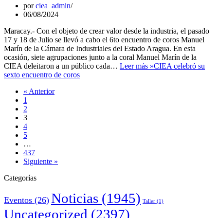
por
ciea_admin
06/08/2024
Maracay.- Con el objeto de crear valor desde la industria, el pasado
17 y 18 de Julio se llevó a cabo el 6to encuentro de coros Manuel
Marín de la Cámara de Industriales del Estado Aragua. En esta
ocasión, siete agrupaciones junto a la coral Manuel Marín de la
CIEA deleitaron a un público cada…
Leer más »
CIEA celebró su
sexto encuentro de coros
« Anterior
1
2
3
4
5
…
437
Siguiente »
Categorías
Noticias
(1945)
Eventos
(26)
Taller
(1)
Uncategorized
(2397)