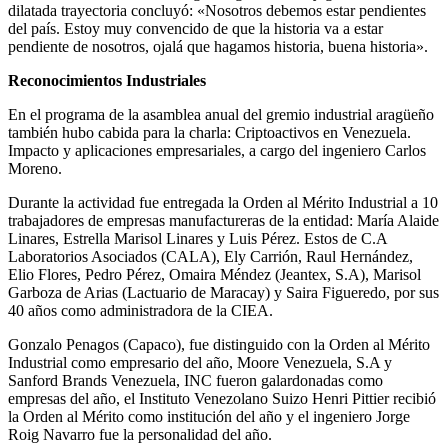
dilatada trayectoria concluyó: «Nosotros debemos estar pendientes
del país. Estoy muy convencido de que la historia va a estar
pendiente de nosotros, ojalá que hagamos historia, buena historia».
Reconocimientos Industriales
En el programa de la asamblea anual del gremio industrial aragüeño
también hubo cabida para la charla: Criptoactivos en Venezuela.
Impacto y aplicaciones empresariales, a cargo del ingeniero Carlos
Moreno.
Durante la actividad fue entregada la Orden al Mérito Industrial a 10
trabajadores de empresas manufactureras de la entidad: María Alaide
Linares, Estrella Marisol Linares y Luis Pérez. Estos de C.A
Laboratorios Asociados (CALA), Ely Carrión, Raul Hernández,
Elio Flores, Pedro Pérez, Omaira Méndez (Jeantex, S.A), Marisol
Garboza de Arias (Lactuario de Maracay) y Saira Figueredo, por sus
40 años como administradora de la CIEA.
Gonzalo Penagos (Capaco), fue distinguido con la Orden al Mérito
Industrial como empresario del año, Moore Venezuela, S.A y
Sanford Brands Venezuela, INC fueron galardonadas como
empresas del año, el Instituto Venezolano Suizo Henri Pittier recibió
la Orden al Mérito como institución del año y el ingeniero Jorge
Roig Navarro fue la personalidad del año.