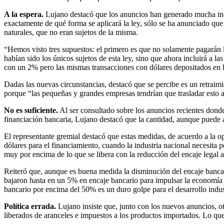
A la espera.
Lujano destacó que los anuncios han generado mucha in
exactamente de qué forma se aplicará la ley, sólo se ha anunciado que
naturales, que no eran sujetos de la misma.
“Hemos visto tres supuestos: el primero es que no solamente pagarán l
habían sido los únicos sujetos de esta ley, sino que ahora incluirá a l
con un 2% pero las mismas transacciones con dólares depositados en 
Dadas las nuevas circunstancias, destacó que se percibe es un retraimi
porque “las pequeñas y grandes empresas tendrían que trasladar esto a 
No es suficiente.
Al ser consultado sobre los anuncios recientes donde
financiación bancaria, Lujano destacó que la cantidad, aunque puede a
El representante gremial destacó que estas medidas, de acuerdo a la o
dólares para el financiamiento, cuando la industria nacional necesita p
muy por encima de lo que se libera con la reducción del encaje legal 
Reiteró que, aunque es buena medida la disminución del encaje bancari
bajaron hasta en un 5% en encaje bancario para impulsar la economía
bancario por encima del 50% es un duro golpe para el desarrollo indust
Política errada.
Lujano insiste que, junto con los nuevos anuncios, o
liberados de aranceles e impuestos a los productos importados. Lo que, 