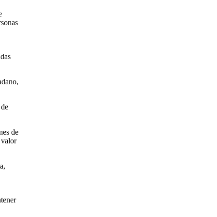
e
rsonas
adas
dadano,
 de
nes de
 valor
a,
ntener