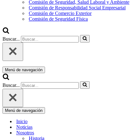
Comisión de Seguridad, Salud Laboral y Ambiente
Comisión de Responsabilidad Social Empresarial
Comisión de Comercio Exterior
Comisión de Seguridad Física
Buscar...
Menú de navegación
Buscar...
Menú de navegación
Inicio
Noticias
Nosotros
Historia