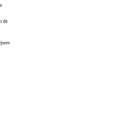
de
po de
ejores