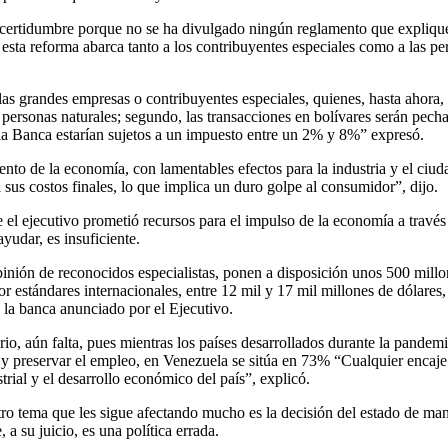
certidumbre porque no se ha divulgado ningún reglamento que expliqu
 esta reforma abarca tanto a los contribuyentes especiales como a las pe
as grandes empresas o contribuyentes especiales, quienes, hasta ahora,
as personas naturales; segundo, las transacciones en bolívares serán pech
la Banca estarían sujetos a un impuesto entre un 2% y 8%” expresó.
ento de la economía, con lamentables efectos para la industria y el ciu
sus costos finales, lo que implica un duro golpe al consumidor”, dijo.
 el ejecutivo prometió recursos para el impulso de la economía a través
yudar, es insuficiente.
pinión de reconocidos especialistas, ponen a disposición unos 500 millo
or estándares internacionales, entre 12 mil y 17 mil millones de dólares,
a la banca anunciado por el Ejecutivo.
o, aún falta, pues mientras los países desarrollados durante la pandemi
 y preservar el empleo, en Venezuela se sitúa en 73% “Cualquier encaje
rial y el desarrollo económico del país”, explicó.
tro tema que les sigue afectando mucho es la decisión del estado de ma
a su juicio, es una política errada.