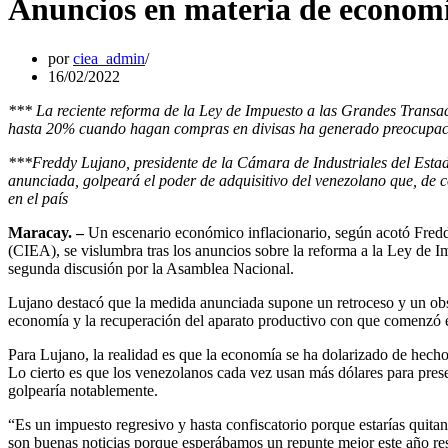
Anuncios en materia de economí
por
ciea_admin
16/02/2022
*** La reciente reforma de la Ley de Impuesto a las Grandes Transac
hasta 20% cuando hagan compras en divisas ha generado preocupació
***Freddy Lujano, presidente de la Cámara de Industriales del Estad
anunciada, golpeará el poder de adquisitivo del venezolano que, de 
en el país
Maracay. –
Un escenario económico inflacionario, según acotó Fredd
(CIEA), se vislumbra tras los anuncios sobre la reforma a la Ley de 
segunda discusión por la Asamblea Nacional.
Lujano destacó que la medida anunciada supone un retroceso y un obstá
economía y la recuperación del aparato productivo con que comenzó e
Para Lujano, la realidad es que la economía se ha dolarizado de hech
Lo cierto es que los venezolanos cada vez usan más dólares para prese
golpearía notablemente.
“Es un impuesto regresivo y hasta confiscatorio porque estarías quit
son buenas noticias porque esperábamos un repunte mejor este año re