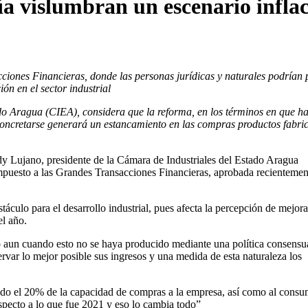
a vislumbran un escenario inflac
ciones Financieras, donde las personas jurídicas y naturales podrían
n en el sector industrial
o Aragua (CIEA), considera que la reforma, en los términos en que ha
concretarse generará un estancamiento en las compras productos fabri
y Lujano, presidente de la Cámara de Industriales del Estado Aragua
Impuesto a las Grandes Transacciones Financieras, aprobada recientemen
culo para el desarrollo industrial, pues afecta la percepción de mejora
l año.
o aun cuando esto no se haya producido mediante una política consensu
rvar lo mejor posible sus ingresos y una medida de esta naturaleza los
ando el 20% de la capacidad de compras a la empresa, así como al cons
specto a lo que fue 2021 y eso lo cambia todo”