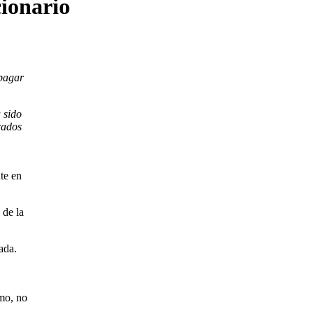
ionario
 pagar
 sido
cados
te en
 de la
ada.
umo, no