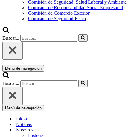
Comisión de Seguridad, Salud Laboral y Ambiente
Comisión de Responsabilidad Social Empresarial
Comisión de Comercio Exterior
Comisión de Seguridad Física
Buscar...
Menú de navegación
Buscar...
Menú de navegación
Inicio
Noticias
Nosotros
Historia