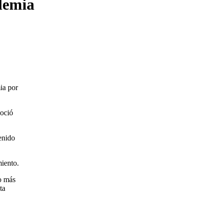
demia
ia por
noció
enido
miento.
o más
ta