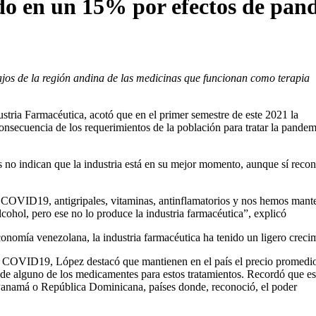
ido en un 15% por efectos de pan
ajos de la región andina de las medicinas que funcionan como terapia
stria Farmacéutica, acotó que en el primer semestre de este 2021 la
nsecuencia de los requerimientos de la población para tratar la pandem
s no indican que la industria está en su mejor momento, aunque sí reco
l COVID19, antigripales, vitaminas, antinflamatorios y nos hemos mant
cohol, pero ese no lo produce la industria farmacéutica”, explicó
economía venezolana, la industria farmacéutica ha tenido un ligero creci
 el COVID19, López destacó que mantienen en el país el precio promedi
 de alguno de los medicamentes para estos tratamientos. Recordó que es
Panamá o República Dominicana, países donde, reconoció, el poder