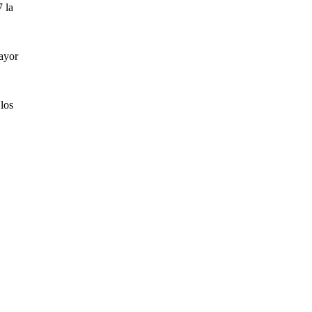
 la
mayor
 los