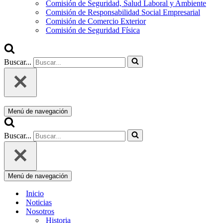
Comisión de Seguridad, Salud Laboral y Ambiente
Comisión de Responsabilidad Social Empresarial
Comisión de Comercio Exterior
Comisión de Seguridad Física
Buscar...
Menú de navegación
Buscar...
Menú de navegación
Inicio
Noticias
Nosotros
Historia