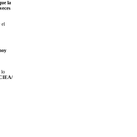
que la
veces
 el
hoy
 lo
 CIEA/