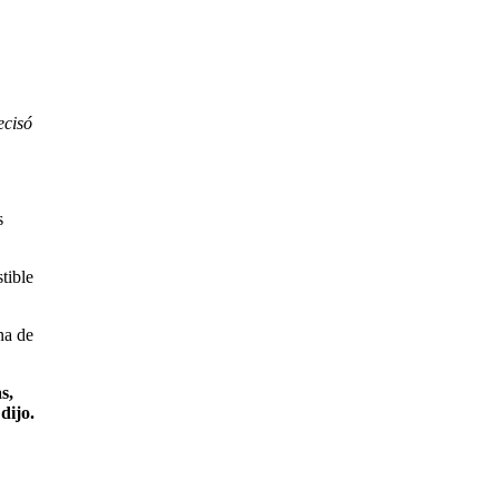
ecisó
s
tible
na de
s,
dijo.