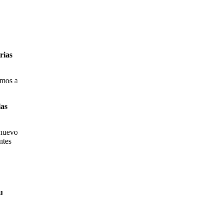
rias
amos a
las
 nuevo
ntes
u