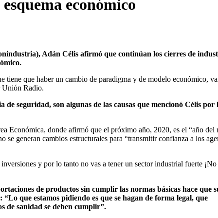
el esquema económico
nindustria), Adán Célis afirmó que continúan los cierres de indust
nómico.
n que tiene que haber un cambio de paradigma y de modelo económico, v
r Unión Radio.
cia de seguridad, son algunas de las causas que mencionó Célis por 
rea Económica, donde afirmó que el próximo año, 2020, es el “año del
 se generan cambios estructurales para “transmitir confianza a los age
versiones y por lo tanto no vas a tener un sector industrial fuerte
¡No
portaciones de productos sin cumplir las normas básicas hace que s
es: “Lo que estamos pidiendo es que se hagan de forma legal, que
sos de sanidad se deben cumplir”.