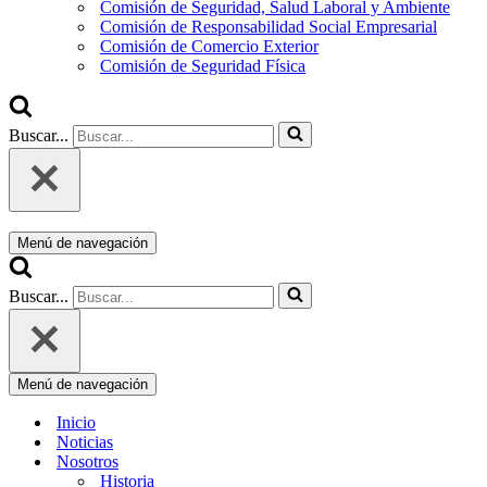
Comisión de Seguridad, Salud Laboral y Ambiente
Comisión de Responsabilidad Social Empresarial
Comisión de Comercio Exterior
Comisión de Seguridad Física
Buscar...
Menú de navegación
Buscar...
Menú de navegación
Inicio
Noticias
Nosotros
Historia