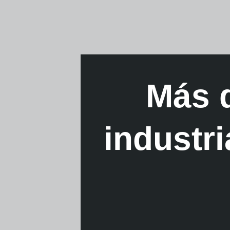
Más 
industr