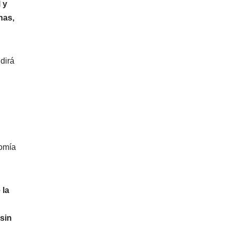
 y
has,
dirá
nomía
 la
 sin