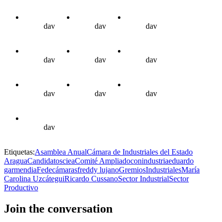
dav
dav
dav
dav
dav
dav
dav
dav
dav
dav
Etiquetas:
Asamblea Anual
Cámara de Industriales del Estado
Aragua
Candidatos
ciea
Comité Ampliado
conindustria
eduardo
garmendia
Fedecámaras
freddy lujano
Gremios
Industriales
María
Carolina Uzcátegui
Ricardo Cussano
Sector Industrial
Sector
Productivo
Join the conversation