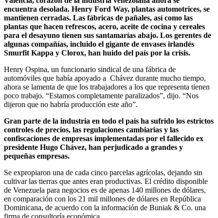
Valencia, corazón de la industria venezolana ahora se
encuentra desolada. Henry Ford Way, plantas automotrices, se
mantienen cerradas. Las fábricas de pañales, así como las
plantas que hacen refrescos, acero, aceite de cocina y cereales
para el desayuno tienen sus santamarías abajo. Los gerentes de
algunas compañías, incluido el gigante de envases irlandés
Smurfit Kappa y Clorox, han huido del país por la crisis.
Henry Ospina, un funcionario sindical de una fábrica de
automóviles que había apoyado a Chávez durante mucho tiempo,
ahora se lamenta de que los trabajadores a los que representa tienen
poco trabajo. “Estamos completamente paralizados”, dijo. “Nos
dijeron que no habría producción este año”.
Gran parte de la industria en todo el país ha sufrido los estrictos
controles de precios, las regulaciones cambiarias y las
confiscaciones de empresas implementadas por el fallecido ex
presidente Hugo Chávez, han perjudicado a grandes y
pequeñas empresas.
Se expropiaron una de cada cinco parcelas agrícolas, dejando sin
cultivar las tierras que antes eran productivas. El crédito disponible
de Venezuela para negocios es de apenas 140 millones de dólares,
en comparación con los 21 mil millones de dólares en República
Dominicana, de acuerdo con la información de Buniak & Co. una
firma de consultoría económica.