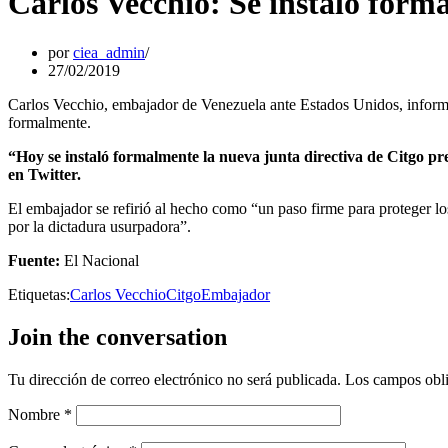
Carlos Vecchio: Se instaló form
por
ciea_admin
27/02/2019
Carlos Vecchio, embajador de Venezuela ante Estados Unidos, informó q
formalmente.
“Hoy se instaló formalmente la nueva junta directiva de Citgo pr
en Twitter.
El embajador se refirió al hecho como “un paso firme para proteger l
por la dictadura usurpadora”.
Fuente:
El Nacional
Etiquetas:
Carlos Vecchio
Citgo
Embajador
Join the conversation
Tu dirección de correo electrónico no será publicada.
Los campos obli
Nombre
*