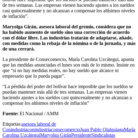
de tres semanas. Las empresas vienen haciendo ajustes a los sueldos
casi quincenalmente y no alcanzan a compensar los altísimos niveles
de inflación”.
Maryolga Girán, asesora laboral del gremio, considera que no
ha habido aumento de sueldo sino una corrección de acuerdo
con el dólar libre. Las industrias tratarán de adaptarse, añade,
con medidas como la rebaja de la nómina o de la jornada, y más
de una cerrará.
La presidente de Consecomercio, María Carolina Uzcátegui, apunta
que las medidas anunciadas el lunes son más de lo mismo. Insiste en
que “si no hay medidas reales, no hay sueldo que alcance ni
empresario que lo pueda pagar”.
“La pérdida del poder del bolívar hace imposible que los sueldos se
puedan mantener más allá de tres semanas. Las empresas vienen
haciendo ajustes a los sueldos casi quincenalmente y no alcanzan a
compensar los altísimos niveles de inflación”
Fuente:
El Nacional / AMM
Etiquetas:
asesora laboral de
Conindustria
conindustria
consecomercio
Juan Pablo Olalquiaga
María
Carolina Uzcátegui
Maryolga Girán
Presidente
Sindicalistas