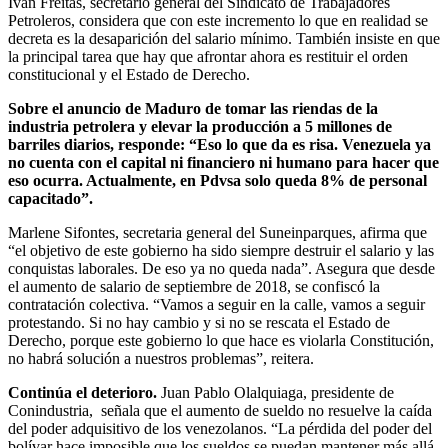
Iván Freitas, secretario general del Sindicato de Trabajadores
Petroleros, considera que con este incremento lo que en realidad se
decreta es la desaparición del salario mínimo. También insiste en que
la principal tarea que hay que afrontar ahora es restituir el orden
constitucional y el Estado de Derecho.
Sobre el anuncio de Maduro de tomar las riendas de la
industria petrolera y elevar la producción a 5 millones de
barriles diarios, responde: “Eso lo que da es risa. Venezuela ya
no cuenta con el capital ni financiero ni humano para hacer que
eso ocurra. Actualmente, en Pdvsa solo queda 8% de personal
capacitado”.
Marlene Sifontes, secretaria general del Suneinparques, afirma que
“el objetivo de este gobierno ha sido siempre destruir el salario y las
conquistas laborales. De eso ya no queda nada”. Asegura que desde
el aumento de salario de septiembre de 2018, se confiscó la
contratación colectiva. “Vamos a seguir en la calle, vamos a seguir
protestando. Si no hay cambio y si no se rescata el Estado de
Derecho, porque este gobierno lo que hace es violarla Constitución,
no habrá solución a nuestros problemas”, reitera.
Continúa el deterioro.
Juan Pablo Olalquiaga, presidente de
Conindustria, señala que el aumento de sueldo no resuelve la caída
del poder adquisitivo de los venezolanos. “La pérdida del poder del
bolívar hace imposible que los sueldos se puedan mantener más allá