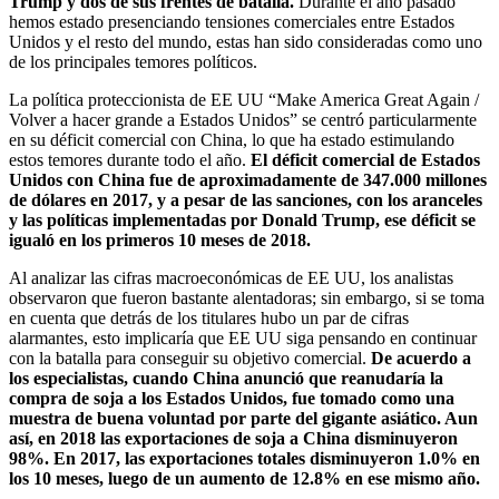
Trump y dos de sus frentes de batalla.
Durante el año pasado
hemos estado presenciando tensiones comerciales entre Estados
Unidos y el resto del mundo, estas han sido consideradas como uno
de los principales temores políticos.
La política proteccionista de EE UU “Make America Great Again /
Volver a hacer grande a Estados Unidos” se centró particularmente
en su déficit comercial con China, lo que ha estado estimulando
estos temores durante todo el año.
El déficit comercial de Estados
Unidos con China fue de aproximadamente de 347.000 millones
de dólares en 2017, y a pesar de las sanciones, con los aranceles
y las políticas implementadas por Donald Trump, ese déficit se
igualó en los primeros 10 meses de 2018.
Al analizar las cifras macroeconómicas de EE UU, los analistas
observaron que fueron bastante alentadoras; sin embargo, si se toma
en cuenta que detrás de los titulares hubo un par de cifras
alarmantes, esto implicaría que EE UU siga pensando en continuar
con la batalla para conseguir su objetivo comercial.
De acuerdo a
los especialistas, cuando China anunció que reanudaría la
compra de soja a los Estados Unidos, fue tomado como una
muestra de buena voluntad por parte del gigante asiático. Aun
así, en 2018 las exportaciones de soja a China disminuyeron
98%. En 2017, las exportaciones totales disminuyeron 1.0% en
los 10 meses, luego de un aumento de 12.8% en ese mismo año.