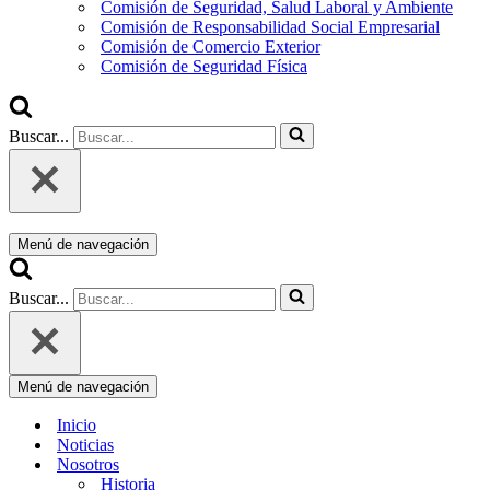
Comisión de Seguridad, Salud Laboral y Ambiente
Comisión de Responsabilidad Social Empresarial
Comisión de Comercio Exterior
Comisión de Seguridad Física
Buscar...
Menú de navegación
Buscar...
Menú de navegación
Inicio
Noticias
Nosotros
Historia