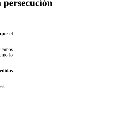
n persecución
que el
sitamos
como lo
edidas
es.