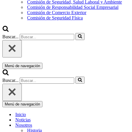
Comisión de Seguridad, Salud Laboral y Ambiente
Comisión de Responsabilidad Social Empresarial
Comisión de Comercio Exterior
Comisión de Seguridad Física
Buscar...
Menú de navegación
Buscar...
Menú de navegación
Inicio
Noticias
Nosotros
Historia