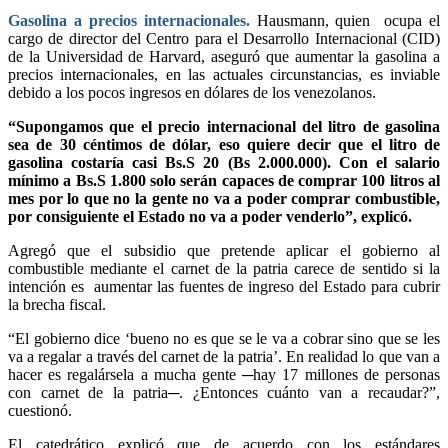
Gasolina a precios internacionales.
Hausmann, quien ocupa el
cargo de director del Centro para el Desarrollo Internacional (CID)
de la Universidad de Harvard, aseguró que aumentar la gasolina a
precios internacionales, en las actuales circunstancias, es inviable
debido a los pocos ingresos en dólares de los venezolanos.
“Supongamos que el precio internacional del litro de gasolina
sea de 30 céntimos de dólar, eso quiere decir que el litro de
gasolina costaría casi Bs.S 20 (Bs 2.000.000). Con el salario
mínimo a Bs.S 1.800 solo serán capaces de comprar 100 litros al
mes por lo que no la gente no va a poder comprar combustible,
por consiguiente el Estado no va a poder venderlo”, explicó.
Agregó que el subsidio que pretende aplicar el gobierno al
combustible mediante el carnet de la patria carece de sentido si la
intención es aumentar las fuentes de ingreso del Estado para cubrir
la brecha fiscal.
“El gobierno dice ‘bueno no es que se le va a cobrar sino que se les
va a regalar a través del carnet de la patria’. En realidad lo que van a
hacer es regalársela a mucha gente ─hay 17 millones de personas
con carnet de la patria─. ¿Entonces cuánto van a recaudar?”,
cuestionó.
El catedrático explicó que de acuerdo con los estándares