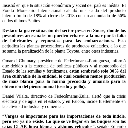
Insistió en que la situación económica y social del país es inédita. El
Fondo Monetario Internacional calculó una caída del producto
interno bruto de 18% al cierre de 2018 con un acumulado de 56%
en los últimos 5 años.
Destacó la grave situación del sector pesca en Sucre, donde los
pescadores artesanales no pueden echarse a la mar por la falta
de lubricantes y repuestos para las embarcaciones.
Esto
perjudica las plantas procesadoras de productos enlatados, a lo que
se suma la paralización de la planta Toyota, entre otras industrias.
Omar el Chumary, presidente de Fedecámaras-Portuguesa, informó
que debido a la carencia de políticas públicas y al monopolio del
Estado de las semillas y fertilizantes,
están sembrado solo 30% del
área cultivable de la entidad, lo cual ocasiona menos producción
de maíz blanco para la harina precocida y amarillo para la
obtención del pienso animal (cerdo y pollo).
Daniel Vilalta, directivo de Fedecámaras-Zulia, alertó que la crisis
eléctrica y de agua en el estado, y en Falcón, incide fuertemente en
la actividad industrial y comercial.
“Vargas es importante para las importaciones de toda índole,
pero eso ya no existe. Lo que se ve llegar en los buques son las
cajas CLAP, línea blanca y algunos vehículos”,
señaló Eduardo