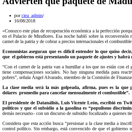
Advierten que paquete de Madur
por
ciea_admin
16/08/2018
«Conozco este plan de recuperación económica a la perfección porque
en el Palacio de Miraflores. Esa noche habló sobre la reconversión mo
carnet de la patria y de cobrar a precios internacionales el combustible
Economistas aseguran que es difícil entender lo que quiso decir,
que el gobierno está presentando un paquete de ajustes y habrá 
“Con el carnet de la patria van a humillar a los que no están con el 
tiene compensaciones sociales. No hay ninguna medida para reactiv
pobres”, señala Ángel Alvarado, miembro de la Comisión de Finanza
La clase media será la más golpeada, afirma, pues es la que p
dólares promedio para cancelar mensualmente el combustible”.
El presidente de Datanálisis, Luis Vicente León, escribió en Twit
políticos y que el subsidio a la gasolina es “populismo discrimin
demás necesario– con un discurso de subsidio focalizado a quienes tie
Considera que esta acción busca “presionar a la clase media a inscrib
control político. Sin embargo, está convencido de que el gobierno