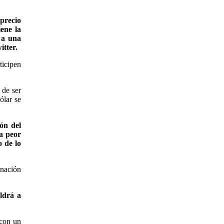
precio
ene la
e a una
itter.
ticipen
 de ser
ólar se
ión del
a peor
 de lo
inación
aldrá a
 con un