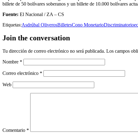
billete de 50 bolívares soberanos y un billete de 10.000 bolívares actu
Fuente:
El Nacional / ZA – CS
Etiquetas:
Asdrúbal Oliveros
Billetes
Cono Monetario
Discriminatorio
e
Join the conversation
Tu dirección de correo electrónico no será publicada.
Los campos obli
Nombre
*
Correo electrónico
*
Web
Comentario
*