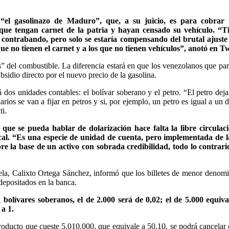
 “el gasolinazo de Maduro”, que, a su juicio, es para cobrar 
que tengan carnet de la patria y hayan censado su vehículo. “Ti
el contrabando, pero solo se estaría compensando del brutal ajust
ue no tienen el carnet y a los que no tienen vehículos”, anotó en Tw
” del combustible. La diferencia estará en que los venezolanos que par
ubsidio directo por el nuevo precio de la gasolina.
os unidades contables: el bolívar soberano y el petro. “El petro deja
ios se van a fijar en petros y si, por ejemplo, un petro es igual a un d
ti.
 que se pueda hablar de dolarización hace falta la libre circulac
ocal. “Es una especie de unidad de cuenta, pero implementada de l
 la base de un activo con sobrada credibilidad, todo lo contrario
ela, Calixto Ortega Sánchez, informó que los billetes de menor denom
depositados en la banca.
1 bolívares soberanos, el de 2.000 será de 0,02; el de 5.000 equiv
 a 1.
roducto que cueste 5.010.000, que equivale a 50,10, se podrá cancelar