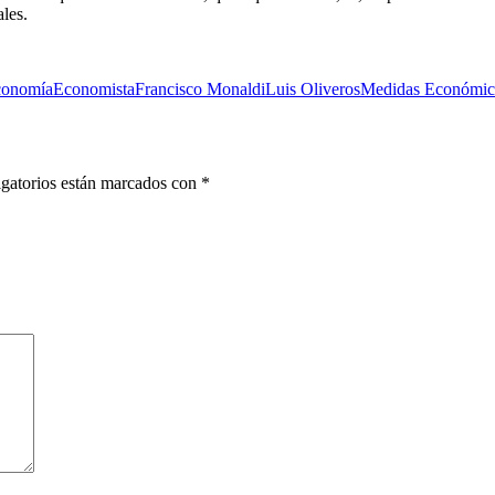
ales.
conomía
Economista
Francisco Monaldi
Luis Oliveros
Medidas Económic
gatorios están marcados con
*