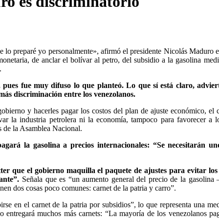
o es discriminatorio
 lo preparé yo personalmente», afirmó el presidente Nicolás Maduro e
netaria, de anclar el bolívar al petro, del subsidio a la gasolina medi
.
 pues fue muy difuso lo que planteó. Lo que sí está claro, advier
más discriminación entre los venezolanos.
gobierno y hacerles pagar los costos del plan de ajuste económico, el 
ar la industria petrolera ni la economía, tampoco para favorecer a 
s de la Asamblea Nacional.
agará la gasolina a precios internacionales: “Se necesitarán un
ter que el gobierno maquilla el paquete de ajustes para evitar los
ante”.
Señala que es “un aumento general del precio de la gasolina 
nen dos cosas poco comunes: carnet de la patria y carro”.
irse en el carnet de la patria por subsidios”, lo que representa una me
 no entregará muchos más carnets: “La mayoría de los venezolanos pa