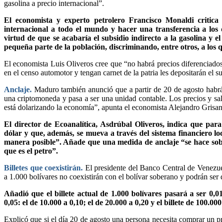
gasolina a precio internacional”.
El economista y experto petrolero Francisco Monaldi critica
internacional a todo el mundo y hacer una transferencia a los 
virtud de que se acabaría el subsidio indirecto a la gasolina y 
pequeña parte de la población, discriminando, entre otros, a los q
El economista Luis Oliveros cree que “no habrá precios diferenciados
en el censo automotor y tengan carnet de la patria les depositarán el s
Anclaje.
Maduro también anunció que a partir de 20 de agosto habrá d
una criptomoneda y pasa a ser una unidad contable. Los precios y salar
está dolarizando la economía”, apunta el economista Alejandro Grisan
El director de Ecoanalítica, Asdrúbal Oliveros, indica que para
dólar y que, además, se mueva a través del sistema financiero l
manera posible”. Añade que una medida de anclaje “se hace sobre
que es el petro”.
Billetes que coexistirán.
El presidente del Banco Central de Venezu
a 1.000 bolívares no coexistirán con el bolívar soberano y podrán ser 
Añadió que el billete actual de 1.000 bolívares pasará a ser 0,0
0,05: el de 10.000 a 0,10; el de 20.000 a 0,20 y el billete de 100.000
Explicó que si el día 20 de agosto una persona necesita comprar un p