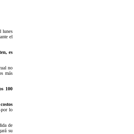
l lunes
ante el
ten, es
cual no
los más
os 100
 costos
–por lo
dida de
gará su